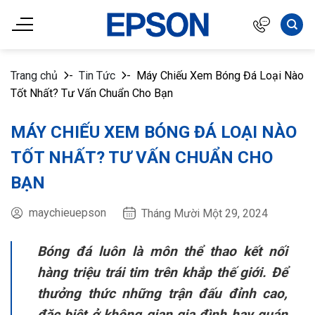
Chuyển
đến
nội
dung
Trang chủ
-
Tin Tức
-
Máy Chiếu Xem Bóng Đá Loại Nào
Tốt Nhất? Tư Vấn Chuẩn Cho Bạn
MÁY CHIẾU XEM BÓNG ĐÁ LOẠI NÀO
TỐT NHẤT? TƯ VẤN CHUẨN CHO
BẠN
maychieuepson
Tháng Mười Một 29, 2024
Bóng đá luôn là môn thể thao kết nối
hàng triệu trái tim trên khắp thế giới. Để
thưởng thức những trận đấu đỉnh cao,
đặc biệt ở không gian gia đình hay quán