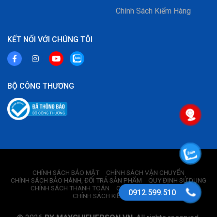
Chính Sách Kiểm Hàng
KẾT NỐI VỚI CHÚNG TÔI
BỘ CÔNG THƯƠNG
CHÍNH SÁCH BẢO MẬT
CHÍNH SÁCH VẬN CHUYỂN
CHÍNH SÁCH BẢO HÀNH, ĐỔI TRẢ SẢN PHẨM
QUY ĐỊNH SỬ DỤNG
CHÍNH SÁCH THANH TOÁN
CHÍNH SÁCH BÁN HÀNG
0912.599.510
CHÍNH SÁCH KIỂM HÀNG