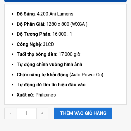
Độ Sáng
: 4.200 Ani Lumens
Độ Phân Giải
: 1280 x 800 (WXGA )
Độ Tương Phản
: 16.000 : 1
Công Nghệ
: 3LCD
Tuổi thọ bóng đèn:
17.000 giờ
Tự động chỉnh vuông hình ảnh
Chức năng tự khởi động
(Auto Power On)
Tự động dò tìm tín hiệu đầu vào
Xuất xứ:
Philipines
MÁY CHIẾU EPSON EB-982W số lượng
THÊM VÀO GIỎ HÀNG