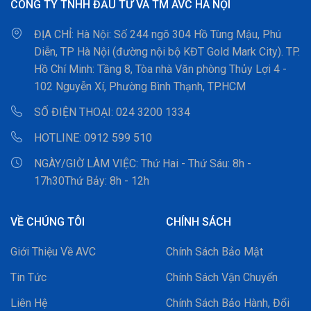
CÔNG TY TNHH ĐẦU TƯ VÀ TM AVC HÀ NỘI
ĐỊA CHỈ:
Hà Nội: Số 244 ngõ 304 Hồ Tùng Mậu, Phú
Diễn, TP Hà Nội (đường nội bộ KĐT Gold Mark City). TP.
Hồ Chí Minh: Tầng 8, Tòa nhà Văn phòng Thủy Lợi 4 -
102 Nguyễn Xí, Phường Bình Thạnh, TP.HCM
SỐ ĐIỆN THOẠI:
024 3200 1334
HOTLINE:
0912 599 510
NGÀY/GIỜ LÀM VIỆC:
Thứ Hai - Thứ Sáu: 8h -
17h30Thứ Bảy: 8h - 12h
VỀ CHÚNG TÔI
CHÍNH SÁCH
Giới Thiệu Về AVC
Chính Sách Bảo Mật
Tin Tức
Chính Sách Vận Chuyển
Liên Hệ
Chính Sách Bảo Hành, Đổi