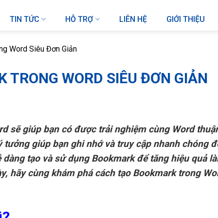
TIN TỨC
HỖ TRỢ
LIÊN HỆ
GIỚI THIỆU
ng Word Siêu Đơn Giản
 TRONG WORD SIÊU ĐƠN GIẢN
 sẽ giúp bạn có được trải nghiệm cùng Word thuận
lý tưởng giúp bạn ghi nhớ và truy cập nhanh chóng 
ễ dàng tạo và sử dụng Bookmark để tăng hiệu quả làm 
này, hãy cùng khám phá cách tạo Bookmark trong Wo
ì?