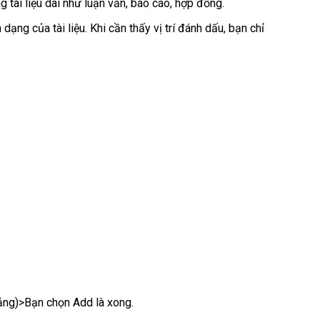
g tài liệu dài như luận văn, báo cáo, hợp đồng.
g của tài liệu. Khi cần thấy vị trí đánh dấu, bạn chỉ
ắng)>Bạn chọn Add là xong.