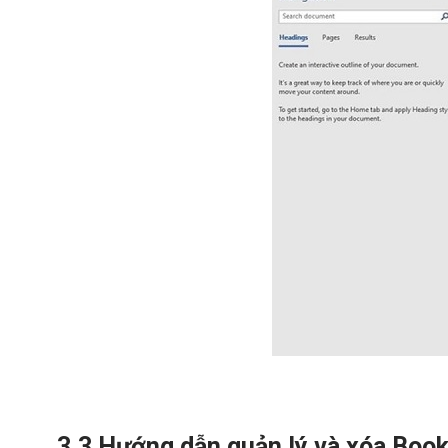
3.3 Hướng dẫn quản lý và xóa Boo