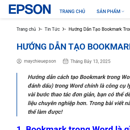
Chuyển
đến
TRANG CHỦ
SẢN PHẨM
nội
dung
Trang chủ
-
Tin Tức
-
Hướng Dẫn Tạo Bookmark Tro
HƯỚNG DẪN TẠO BOOKMARK
maychieuepson
Tháng Bảy 13, 2025
Hướng dẫn cách tạo Bookmark trong Word
đánh dấu) trong Word chính là công cụ 
vài bước thao tác đơn giản, bạn có thể d
liệu chuyên nghiệp hơn. Trong bài viết 
thể làm được!
1. Bookmark trong Word là g