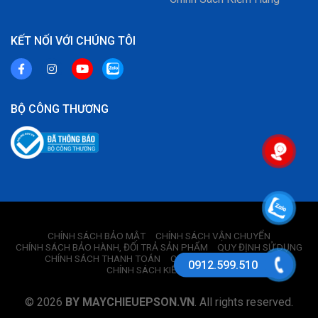
KẾT NỐI VỚI CHÚNG TÔI
BỘ CÔNG THƯƠNG
CHÍNH SÁCH BẢO MẬT
CHÍNH SÁCH VẬN CHUYỂN
CHÍNH SÁCH BẢO HÀNH, ĐỔI TRẢ SẢN PHẨM
QUY ĐỊNH SỬ DỤNG
CHÍNH SÁCH THANH TOÁN
CHÍNH SÁCH BÁN HÀNG
0912.599.510
CHÍNH SÁCH KIỂM HÀNG
© 2026
BY MAYCHIEUEPSON.VN
. All rights reserved.