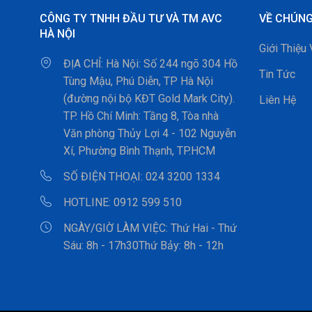
CÔNG TY TNHH ĐẦU TƯ VÀ TM AVC
VỀ CHÚNG
HÀ NỘI
Giới Thiệu
ĐỊA CHỈ:
Hà Nội: Số 244 ngõ 304 Hồ
Tin Tức
Tùng Mậu, Phú Diễn, TP Hà Nội
(đường nội bộ KĐT Gold Mark City).
Liên Hệ
TP. Hồ Chí Minh: Tầng 8, Tòa nhà
Văn phòng Thủy Lợi 4 - 102 Nguyễn
Xí, Phường Bình Thạnh, TP.HCM
SỐ ĐIỆN THOẠI:
024 3200 1334
HOTLINE:
0912 599 510
NGÀY/GIỜ LÀM VIỆC:
Thứ Hai - Thứ
Sáu: 8h - 17h30Thứ Bảy: 8h - 12h