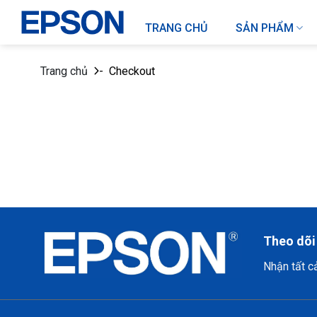
Chuyển
đến
TRANG CHỦ
SẢN PHẨM
nội
dung
Trang chủ
-
Checkout
Theo dõi
Nhận tất c